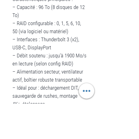
– Capacité : 96 To (8 disques de 12
To)
– RAID configurable : 0, 1, 5, 6, 10,
50 (via logiciel ou matériel)
– Interfaces : Thunderbolt 3 (x2),
USB-C, DisplayPort
– Débit soutenu : jusqu’à 1900 Mo/s
en lecture (selon config RAID)
– Alimentation secteur, ventilateur
actif, boîtier robuste transportable
– Idéal pour : déchargement DIT,
sauvegarde de rushes, montage
4K+, étalonnage
Disponible à la location, seul ou en
pack avec station DIT et lecteurs
multiformat.