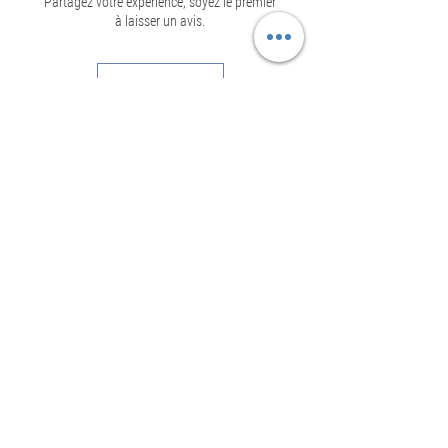
Partagez votre expérience, soyez le premier
à laisser un avis.
Laisser un avis
Informations
Mentions légales - CGU
Politique de confidentialité
Conditions générales de location
Suivez-nous
Instagram
Facebook