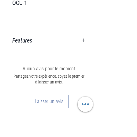
OCU-1
Features
Small, solid and leightweight
Three assignable user buttons
Control of focus, iris, or zoom
Aucun avis pour le moment
Override the Hi‑5 and WCU‑4
Partagez votre expérience, soyez le premier
à laisser un avis.
hand unit
Save precious time on set
Control EF lenses
Laisser un avis
Flexible mounting option