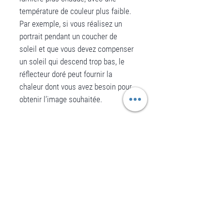
température de couleur plus faible.
Par exemple, si vous réalisez un
portrait pendant un coucher de
soleil et que vous devez compenser
un soleil qui descend trop bas, le
réflecteur doré peut fournir la
chaleur dont vous avez besoin pour
obtenir l’image souhaitée.
Fonctionnalités
Façonnez la lumière du soleil ou
réfléchissez celle d’un flash.
Des poignées ergonomiques
No Reviews Yet
permettent de plier et de tenir
Share your thoughts. Be the first to leave a
review.
les réflecteurs facilement.
Forme unique en « cercle carré ».