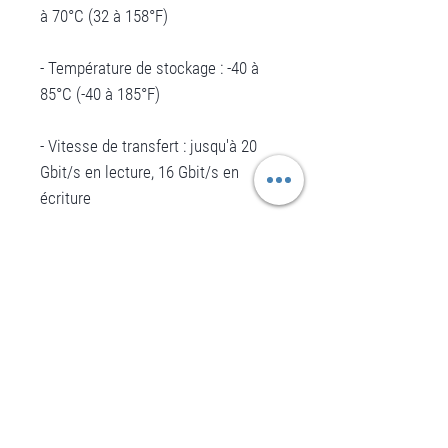
à 70°C (32 à 158°F)
- Température de stockage : -40 à
85°C (-40 à 185°F)
- Vitesse de transfert : jusqu'à 20
Gbit/s en lecture, 16 Gbit/s en
écriture
- Durabilité de l'insertion/du retrait :
10 000 actions
- Résistance aux chocs : (1/2
impulsion sinus, 0,5 ms) 1500G
- Résistance aux vibrations :
(7~800Hz) 3,08 Grms