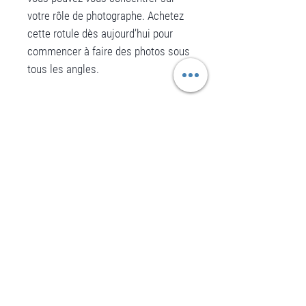
votre rôle de photographe. Achetez
cette rotule dès aujourd’hui pour
commencer à faire des photos sous
tous les angles.
Caractéristiques :
Poids:1.6 kg
Diamètre de la base:60 mm
Matériaux:Aluminium
Aucun avis pour le moment
Inclinaison avant:-30° / +90°
Partagez votre expérience, soyez le premier
à laisser un avis.
tiltrange
Charge admissible de sécurité:7.5
kg
Laisser un avis